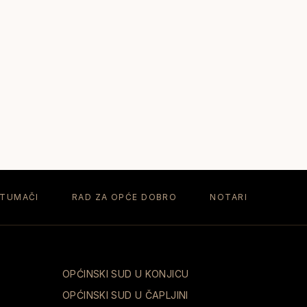
 TUMAČI
RAD ZA OPĆE DOBRO
NOTARI
OPĆINSKI SUD U KONJICU
OPĆINSKI SUD U ČAPLJINI