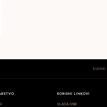
SUDSKI
ARSTVO
KORISNI LINKOVI
R
VLADA HNK