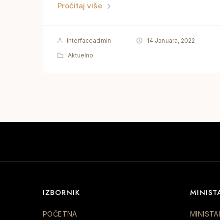
Pročitaj više
Interfaceadmin
14 Januara, 2022
Aktuelno
IZBORNIK
MINIST
POČETNA
MINISTA