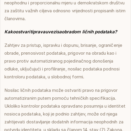
neophodnu i proporcionalnu mjeru u demokratskom društvu
za zaštitu važnih ciljeva odnosno vrijednosti propisanih istim
članovima.
Kako
ostvariti
prava
u
vezi
sa
obradom ličnih podataka?
Zahtjev za pristup, ispravku i dopunu, brisanje, ograničenje
obrade, prenosivost podataka, prigovor na obradu kao i
pravo protiv automatiziranog pojedinačnog donošenja
odluke, uključujući i profiliranje, nosilac podataka podnosi
kontroloru podataka, u slobodnoj formi.
Nosilac ličnih podataka može ostvariti pravo na prigovor
automatiziranim putem pomoću tehničkih specifikacija.
Ukloliko kontrolor podataka opravdano posumnja u identitet
nosioca podataka, koji je podnio zahtjev, može od njega
zahtijevati dostavljanje dodatnih informacija neophodnih za
potvrdu identiteta, u skladu sa članom 14. stav (7) Zakona.