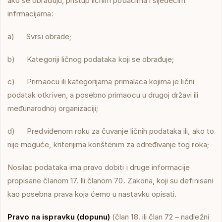
ako se obrađuju, pristup ličnim podacima i sljedećim
infrmacijama:
a) Svrsi obrade;
b) Kategoriji ličnog podataka koji se obrađuje;
c) Primaocu ili kategorijama primalaca kojima je lični
podatak otkriven, a posebno primaocu u drugoj državi ili
međunarodnoj organizaciji;
d) Predviđenom roku za čuvanje ličnih podataka ili, ako to
nije moguće, kriterijima korištenim za određivanje tog roka;
Nosilac podataka ima pravo dobiti i druge informacije
propisane članom 17. Ili članom 70. Zakona, koji su definisani
kao posebna prava koja ćemo u nastavku opisati.
Pravo na ispravku (dopunu)
(član 18. ili član 72 – nadležni