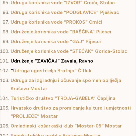
Udruga korisnika vode “IZVOR” Crnići, Stolac
Udruga korisnika vode “PODGLAVICE” Pješivac
Udruga korisnika vode “PROKOS” Crnići
Udruženje korisnika vode “BAŠČINA” Pijesci
Udruženje korisnika vode “GAJ” Pijesci
Udruženje korisnika vode “STEĆAK” Gorica-Stolac
Udruženje “ZAVIČAJ” Zavala, Ravno
“
Udruga ugostitelja Brotnjo” Čitluk
Udruga za izgradnju i očuvanje spomen obilježja
Kruševo Mostar
Turističko društvo “TROJA-GABELA” Čapljina
Hrvatsko društvo za promicanje kulture i umjetnosti
“PROLJEĆE” Mostar
Omladinski košarkaški klub “Mostar-05” Mostar
Rimokatoličko groblje Sretnice-Mostar