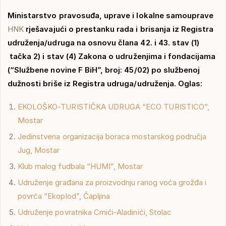
Ministarstvo pravosuđa, uprave i lokalne samouprave
HNK
rješavajući o prestanku rada i brisanja iz Registra
udruženja/udruga na osnovu člana 42. i 43. stav (1)
tačka 2) i stav (4) Zakona o udruženjima i fondacijama
(“Službene novine F BiH”, broj: 45/02) po službenoj
dužnosti briše iz Registra udruga/udruženja. Oglas:
EKOLOŠKO-TURISTIČKA UDRUGA “ECO TURISTICO”,
Mostar
Jedinstvena organizacija boraca mostarskog područja
Jug, Mostar
Klub malog fudbala “HUMI”, Mostar
Udruženje građana za proizvodnju ranog voća grožđa i
povrća “Ekoplod”, Čapljina
Udruženje povratnika Crnići-Aladinići, Stolac