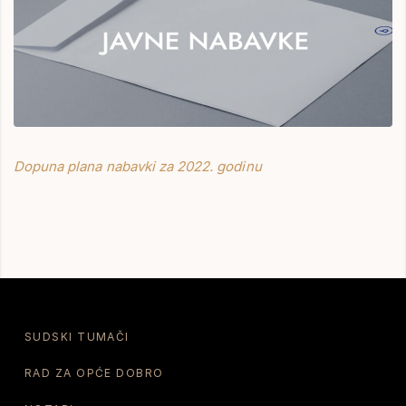
Dopuna plana nabavki za 2022. godinu
SUDSKI TUMAČI
RAD ZA OPĆE DOBRO