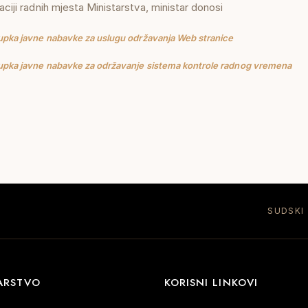
zaciji radnih mjesta Ministarstva, ministar donosi
upka javne nabavke za uslugu održavanja Web stranice
upka javne nabavke za održavanje sistema kontrole radnog vremena
SUDSKI
ARSTVO
KORISNI LINKOVI