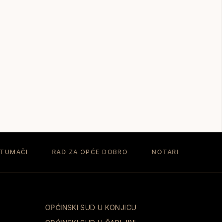
 TUMAČI
RAD ZA OPĆE DOBRO
NOTARI
OPĆINSKI SUD U KONJICU