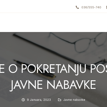
036/555-740
E O POKRETANJU PO
JAVNE NABAVKE
9 Januara, 2023
Javne nabavke