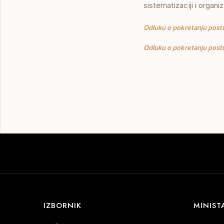
sistematizaciji i organi
Odluku o pokretanju post
Odluku o pokretanju post
IZBORNIK
MINIST