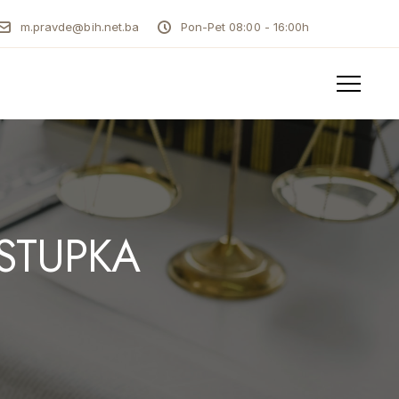
m.pravde@bih.net.ba
Pon-Pet 08:00 - 16:00h
STUPKA