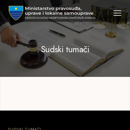
MPULS
HNK
Sudski tumači
SUDSKI TUMAČI