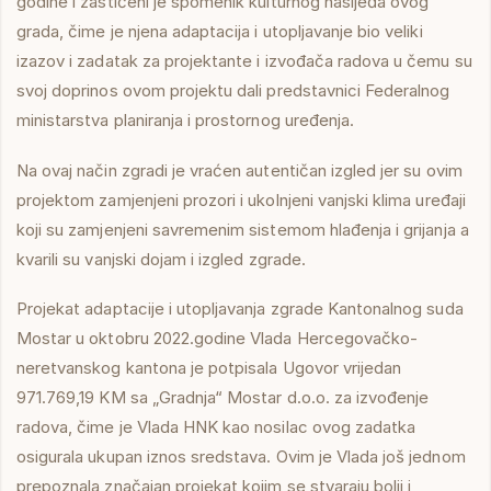
godine i zastićeni je spomenik kulturnog nasljeđa ovog
grada, čime je njena adaptacija i utopljavanje bio veliki
izazov i zadatak za projektante i izvođača radova u čemu su
svoj doprinos ovom projektu dali predstavnici Federalnog
ministarstva planiranja i prostornog uređenja.
Na ovaj način zgradi je vraćen autentičan izgled jer su ovim
projektom zamjenjeni prozori i ukolnjeni vanjski klima uređaji
koji su zamjenjeni savremenim sistemom hlađenja i grijanja a
kvarili su vanjski dojam i izgled zgrade.
Projekat adaptacije i utopljavanja zgrade Kantonalnog suda
Mostar u oktobru 2022.godine Vlada Hercegovačko-
neretvanskog kantona je potpisala Ugovor vrijedan
971.769,19 KM sa „Gradnja“ Mostar d.o.o. za izvođenje
radova, čime je Vlada HNK kao nosilac ovog zadatka
osigurala ukupan iznos sredstava. Ovim je Vlada još jednom
prepoznala značajan projekat kojim se stvaraju bolji i