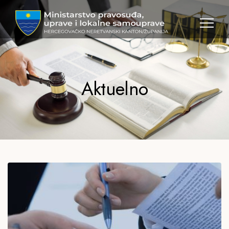
MPULS
HNK
Aktuelno