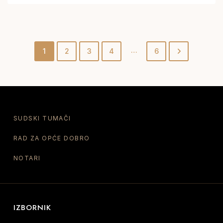
…
1
2
3
4
6
SUDSKI TUMAČI
RAD ZA OPĆE DOBRO
NOTARI
IZBORNIK