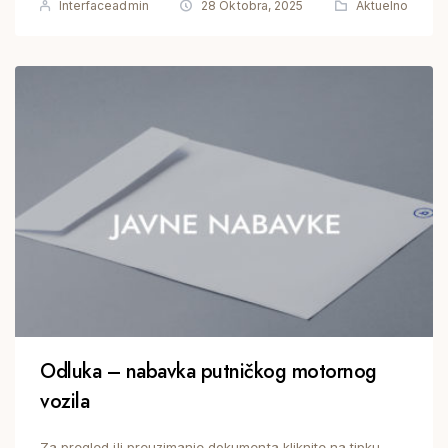
Interfaceadmin
28 Oktobra, 2025
Aktuelno
Odluka – nabavka putničkog motornog
vozila
Za pregled ili preuzimanje dokumenta kliknite na tipku