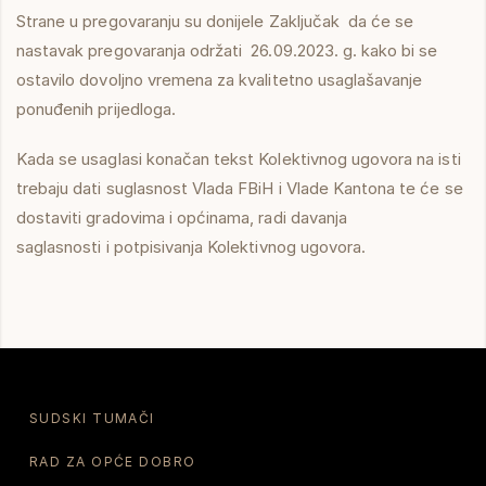
Strane u pregovaranju su donijele Zaključak da će se
nastavak pregovaranja održati 26.09.2023. g. kako bi se
ostavilo dovoljno vremena za kvalitetno usaglašavanje
ponuđenih prijedloga.
Kada se usaglasi konačan tekst Kolektivnog ugovora na isti
trebaju dati suglasnost Vlada FBiH i Vlade Kantona te će se
dostaviti gradovima i općinama, radi davanja
saglasnosti i potpisivanja Kolektivnog ugovora.
SUDSKI TUMAČI
RAD ZA OPĆE DOBRO