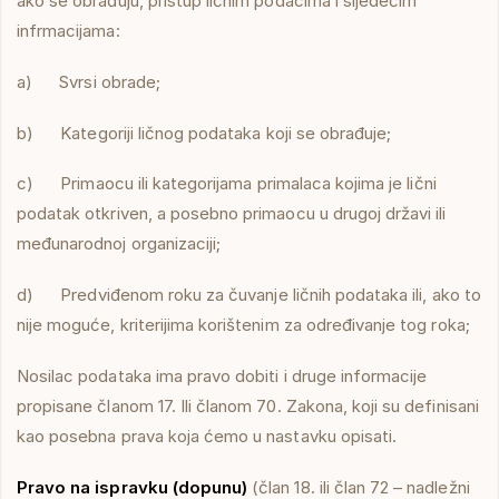
ako se obrađuju, pristup ličnim podacima i sljedećim
infrmacijama:
a) Svrsi obrade;
b) Kategoriji ličnog podataka koji se obrađuje;
c) Primaocu ili kategorijama primalaca kojima je lični
podatak otkriven, a posebno primaocu u drugoj državi ili
međunarodnoj organizaciji;
d) Predviđenom roku za čuvanje ličnih podataka ili, ako to
nije moguće, kriterijima korištenim za određivanje tog roka;
Nosilac podataka ima pravo dobiti i druge informacije
propisane članom 17. Ili članom 70. Zakona, koji su definisani
kao posebna prava koja ćemo u nastavku opisati.
Pravo na ispravku (dopunu)
(član 18. ili član 72 – nadležni