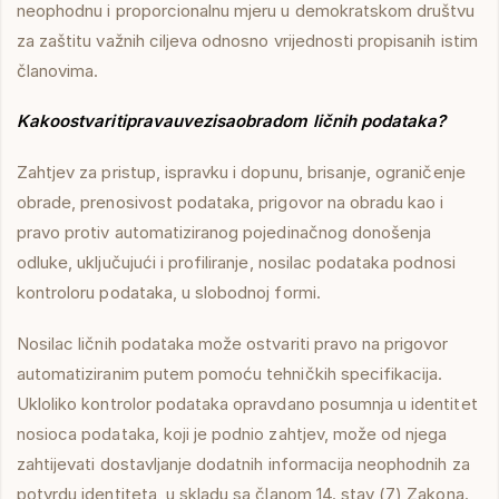
neophodnu i proporcionalnu mjeru u demokratskom društvu
za zaštitu važnih ciljeva odnosno vrijednosti propisanih istim
članovima.
Kako
ostvariti
prava
u
vezi
sa
obradom ličnih podataka?
Zahtjev za pristup, ispravku i dopunu, brisanje, ograničenje
obrade, prenosivost podataka, prigovor na obradu kao i
pravo protiv automatiziranog pojedinačnog donošenja
odluke, uključujući i profiliranje, nosilac podataka podnosi
kontroloru podataka, u slobodnoj formi.
Nosilac ličnih podataka može ostvariti pravo na prigovor
automatiziranim putem pomoću tehničkih specifikacija.
Ukloliko kontrolor podataka opravdano posumnja u identitet
nosioca podataka, koji je podnio zahtjev, može od njega
zahtijevati dostavljanje dodatnih informacija neophodnih za
potvrdu identiteta, u skladu sa članom 14. stav (7) Zakona.