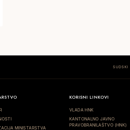
SUDSKI
ARSTVO
KORISNI LINKOVI
R
VLADA HNK
NOSTI
KANTONALNO JAVNO
PRAVOBRANILAŠTVO (HNK)
ZACIJA MINISTARSTVA