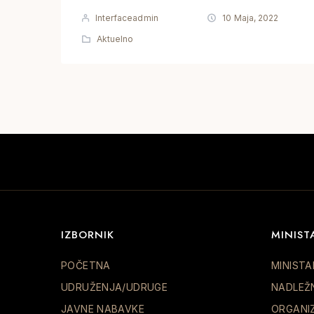
Interfaceadmin
10 Maja, 2022
Aktuelno
IZBORNIK
MINIST
POČETNA
MINISTA
UDRUŽENJA/UDRUGE
NADLEŽ
JAVNE NABAVKE
ORGANI