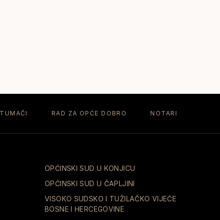
 TUMAČI
RAD ZA OPĆE DOBRO
NOTARI
OPĆINSKI SUD U KONJICU
OPĆINSKI SUD U ČAPLJINI
VISOKO SUDSKO I TUŽILAČKO VIJEĆE
BOSNE I HERCEGOVINE