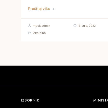
Pročitaj više
mpulsadmin
8 Jula, 2022
Aktuelno
IZBORNIK
MINIST