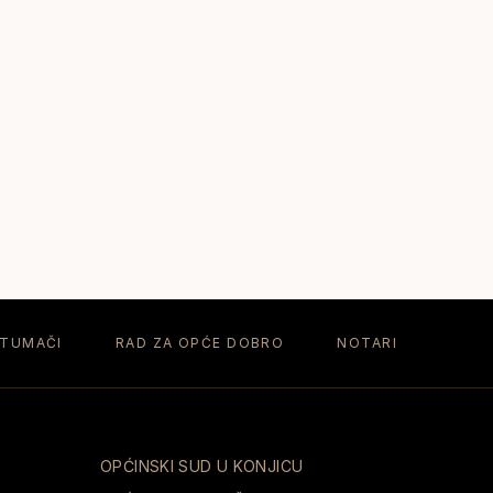
 TUMAČI
RAD ZA OPĆE DOBRO
NOTARI
OPĆINSKI SUD U KONJICU