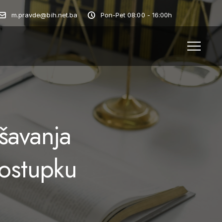
m.pravde@bih.net.ba
Pon-Pet 08:00 - 16:00h
ešavanja
postupku