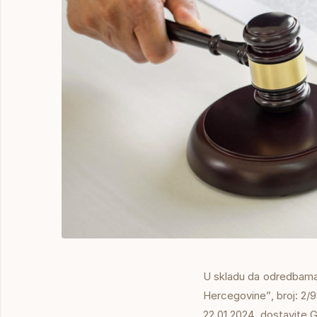
U skladu da odredbama 
Hercegovine”, broj: 2/9
22.01.2024. dostavite G