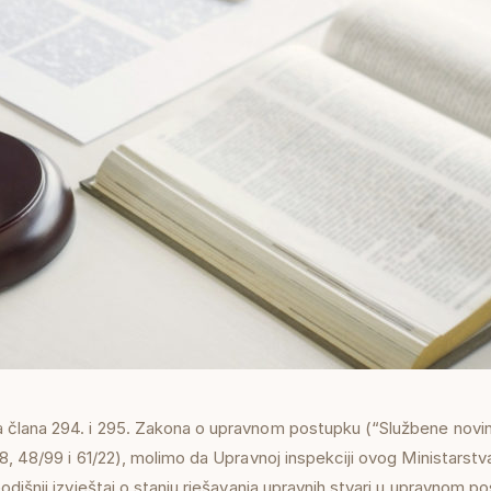
člana 294. i 295. Zakona o upravnom postupku (“Službene novin
8, 48/99 i 61/22), molimo da Upravnoj inspekciji ovog Ministarstva
odišnji izvještaj o stanju rješavanja upravnih stvari u upravnom 