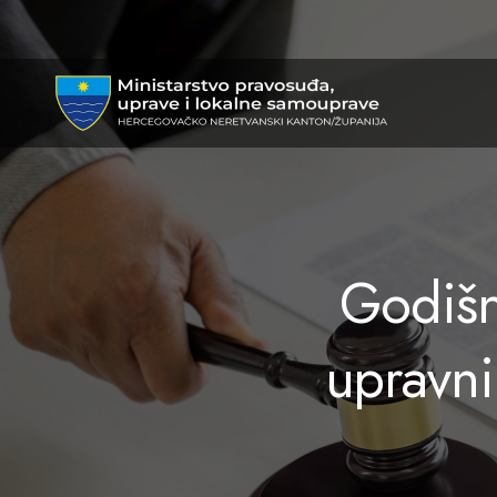
MPULS
HNK
Godišnj
upravni