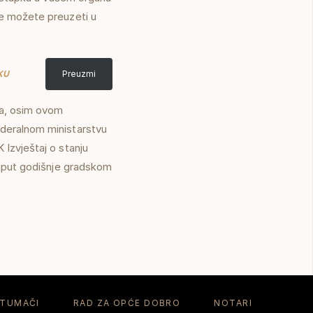
je možete preuzeti u
KU
Preuzmi
ja, osim ovom
ederalnom ministarstvu
Izvještaj o stanju
anput godišnje gradskom
 TUMAČI
RAD ZA OPĆE DOBRO
NOTARI