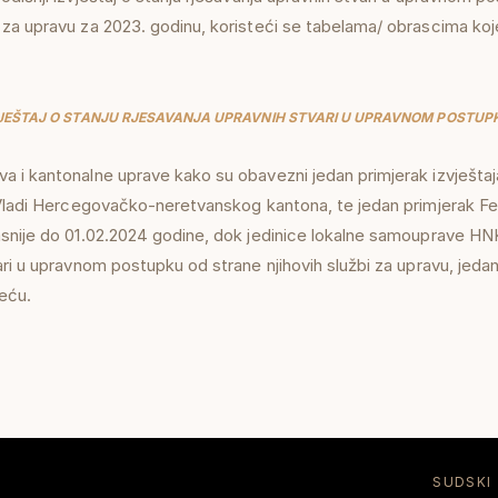
 za upravu za 2023. godinu, koristeći se tabelama/ obrascima ko
VJEŠTAJ O STANJU RJESAVANJA UPRAVNIH STVARI U UPRAVNOM POSTUP
a i kantonalne uprave kako su obavezni jedan primjerak izvješta
i Vladi Hercegovačko-neretvanskog kantona, te jedan primjerak F
snije do 01.02.2024 godine, dok jedinice lokalne samouprave HNK 
ari u upravnom postupku od strane njihovih službi za upravu, jed
eću.
SUDSKI