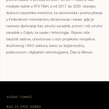
medijski radnik u RTV FBiH, a od 2017. do 2020. obavljao
dužnost savjetnika ministrice za ekonomska i pravna pitanja
u Federalnom ministarstvu obrazovanja i nauke, gdje je
nastavio djelovanje kao stručni saradnik, potom i viši stručni
saradnik u Odjelu za nauke i tehnologije. Objavio više
naučnih radova, učestvovao u nizu projekata i inicijativa
društvenog i NVO sektora, bavio se književnošću,
publicizmom i digitalnim tehnologijama. Član je Mense.
SUDSKI TUMAČI
RAD ZA OPĆE DOBRO