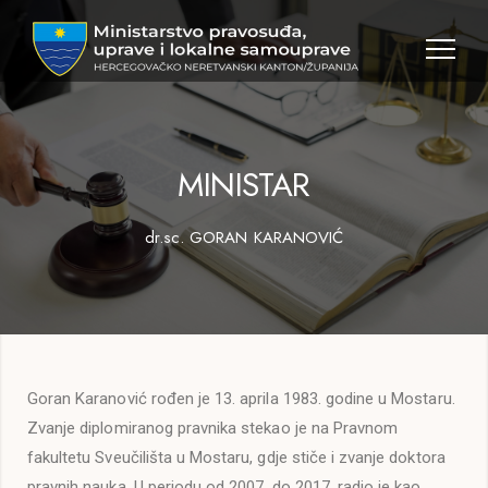
MINISTAR
dr.sc. GORAN KARANOVIĆ
Goran Karanović rođen je 13. aprila 1983. godine u Mostaru.
Zvanje diplomiranog pravnika stekao je na Pravnom
fakultetu Sveučilišta u Mostaru, gdje stiče i zvanje doktora
pravnih nauka. U periodu od 2007. do 2017. radio je kao