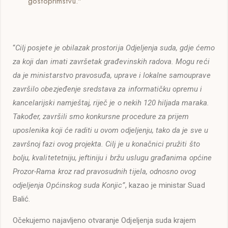
gostoprimstvu."
“
Cilj posjete je obilazak prostorija Odjeljenja suda, gdje ćemo
za koji dan imati završetak građevinskih radova. Mogu reći
da je ministarstvo pravosuđa, uprave i lokalne samouprave
završilo obezjeđenje sredstava za informatičku opremu i
kancelarijski namještaj, riječ je o nekih 120 hiljada maraka.
Također, završili smo konkursne procedure za prijem
uposlenika koji će raditi u ovom odjeljenju, tako da je sve u
završnoj fazi ovog projekta. Cilj je u konačnici pružiti što
bolju, kvalitetetniju, jeftiniju i bržu uslugu građanima općine
Prozor-Rama kroz rad pravosudnih tijela, odnosno ovog
odjeljenja Općinskog suda Konjic”
, kazao je ministar Suad
Balić.
Očekujemo najavljeno otvaranje Odjeljenja suda krajem