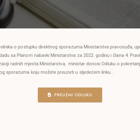
vilnika o postupku direktnog sporazuma Ministarstva pravosuđa, upr
du sa Planom nabavki Ministarstva za 2022. godinu i člana 4. Pravil
izaciji radnih mjesta Ministarstva, ministar donosi Odluku o pokreta
og sporazuma koju možete preuzeti u sljedećem linku…
PREUZMI ODLUKU