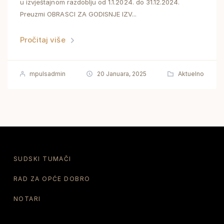
u izvještajnom razdoblju od 1.1.2024. do 31.12.2024.
Preuzmi OBRASCI ZA GODISNJE IZV...
Pročitaj više
mpulsadmin
20 Januara, 2025
Aktuelno
SUDSKI TUMAČI
RAD ZA OPĆE DOBRO
NOTARI