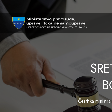
SRE
B
Čestitka ministr