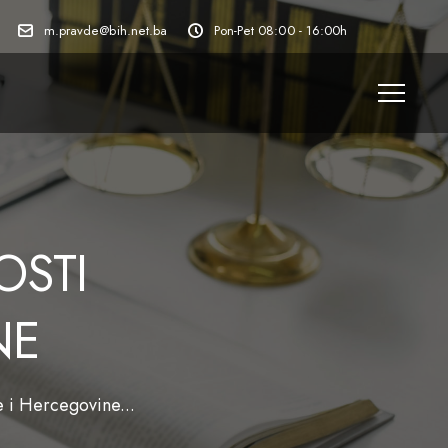
m.pravde@bih.net.ba
Pon-Pet 08:00 - 16:00h
OSTI
NE
 i Hercegovine...