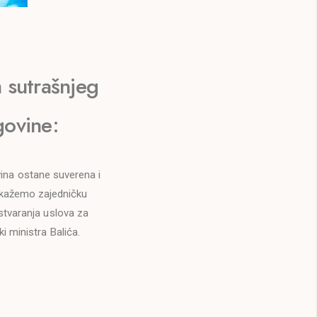
 sutrašnjeg
govine:
ina ostane suverena i
pokažemo zajedničku
stvaranja uslova za
i ministra Balića.