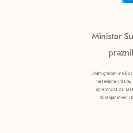
Ministar S
prazni
„Svim građanima Bosn
nezavisna država, 
spremnost za nasta
dostojanstven i k