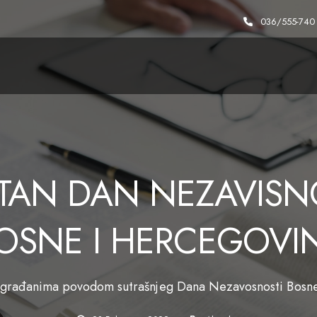
036/555-740
TAN DAN NEZAVISN
OSNE I HERCEGOVI
a građanima povodom sutrašnjeg Dana Nezavosnosti Bosne