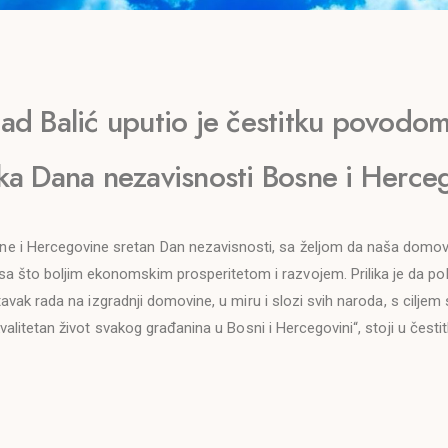
uad Balić uputio je čestitku povodom
ka Dana nezavisnosti Bosne i Herce
e i Hercegovine sretan Dan nezavisnosti, sa željom da naša domov
sa što boljim ekonomskim prosperitetom i razvojem. Prilika je da 
vak rada na izgradnji domovine, u miru i slozi svih naroda, s ciljem 
valitetan život svakog građanina u Bosni i Hercegovini“, stoji u čestitk