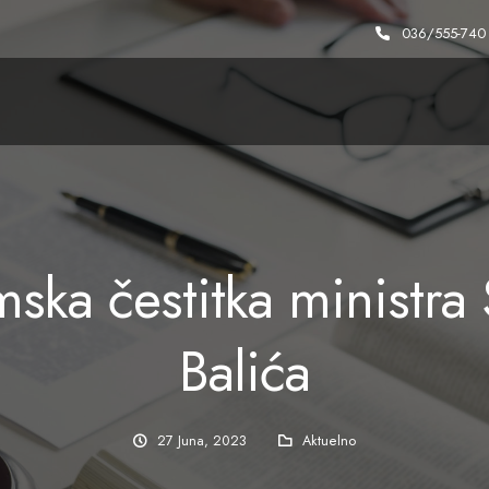
036/555-740
mska čestitka ministra
Balića
27 Juna, 2023
Aktuelno