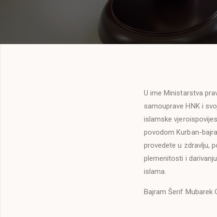
U ime Ministarstva pra
samouprave HNK i svoj
islamske vjeroispovijes
povodom Kurban-bajram
provedete u zdravlju, 
plemenitosti i darivanj
islama.
Bajram Šerif Mubarek 