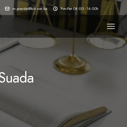
m.pravde@bih.net.ba
Pon-Pet 08:00 - 16:00h
 Suada