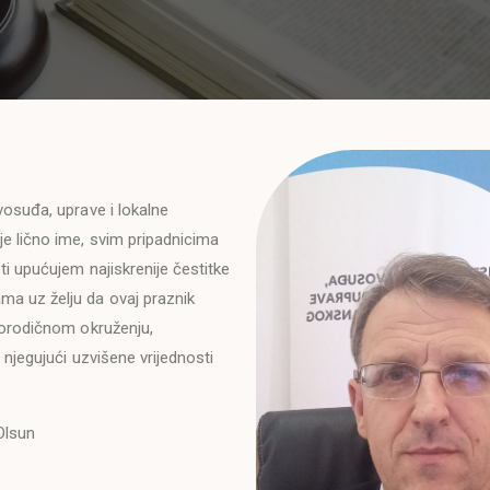
vosuđa, uprave i lokalne
e lično ime, svim pripadnicima
ti upućujem najiskrenije čestitke
a uz želju da ovaj praznik
porodičnom okruženju,
u njegujući uzvišene vrijednosti
Olsun