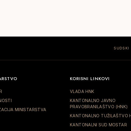
SUDSKI
ARSTVO
KORISNI LINKOVI
R
VLADA HNK
NOSTI
KANTONALNO JAVNO
PRAVOBRANILAŠTVO (HNK)
ZACIJA MINISTARSTVA
KANTONALNO TUŽILAŠTVO 
KANTONALNI SUD MOSTAR