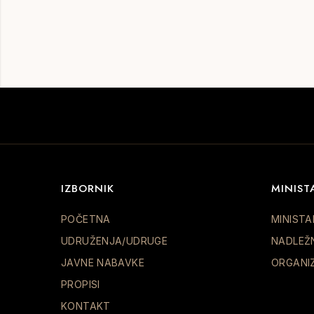
IZBORNIK
MINIST
POČETNA
MINISTA
UDRUŽENJA/UDRUGE
NADLEŽ
JAVNE NABAVKE
ORGANI
PROPISI
KONTAKT