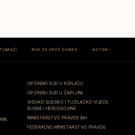
 TUMAČI
RAD ZA OPĆE DOBRO
NOTARI
OPĆINSKI SUD U KONJICU
OPĆINSKI SUD U ČAPLJINI
VISOKO SUDSKO I TUŽILAČKO VIJEĆE
BOSNE I HERCEGOVINE
MINISTARSTVO PRAVDE BiH
HNK
FEDERALNO MINISTARSTVO PRAVDE