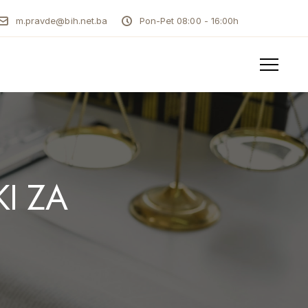
m.pravde@bih.net.ba
Pon-Pet 08:00 - 16:00h
I ZA