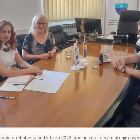
aralo o rebalansu budžeta za 2023. godinu kao i o svim drugim asp