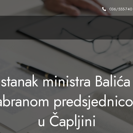
036/555-740
stanak ministra Balića
abranom predsjednic
u Čapljini