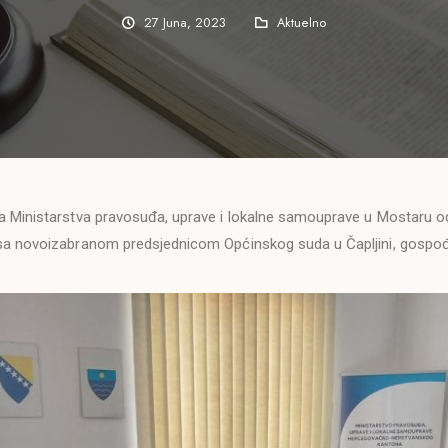
27 Juna, 2023
Aktuelno
a Ministarstva pravosuđa, uprave i lokalne samouprave u Mostaru o
 sa novoizabranom predsjednicom Općinskog suda u Čapljini, gospo