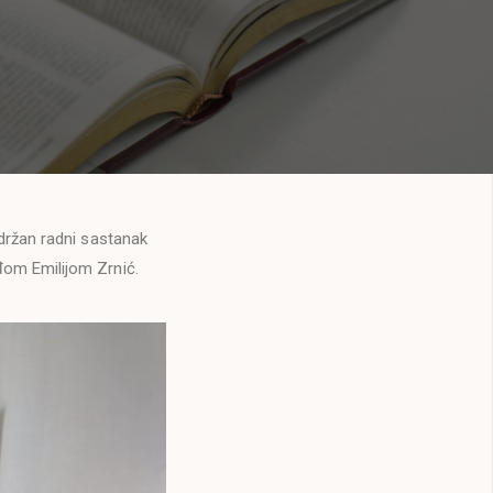
držan radni sastanak
đom Emilijom Zrnić.