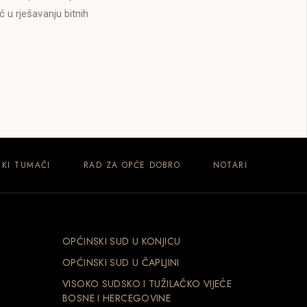
 u rješavanju bitnih
KI TUMAČI
RAD ZA OPĆE DOBRO
NOTARI
OPĆINSKI SUD U KONJICU
OPĆINSKI SUD U ČAPLJINI
VISOKO SUDSKO I TUŽILAČKO VIJEĆE
BOSNE I HERCEGOVINE