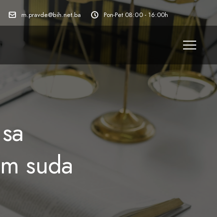
m.pravde@bih.net.ba
Pon-Pet 08:00 - 16:00h
 sa
om suda