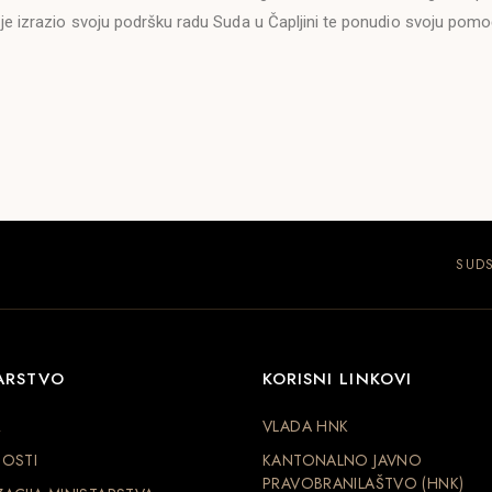
je izrazio svoju podršku radu Suda u Čapljini te ponudio svoju pomoć
SUDS
ARSTVO
KORISNI LINKOVI
R
VLADA HNK
OSTI
KANTONALNO JAVNO
PRAVOBRANILAŠTVO (HNK)