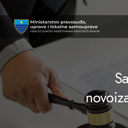
Sa
novoiz