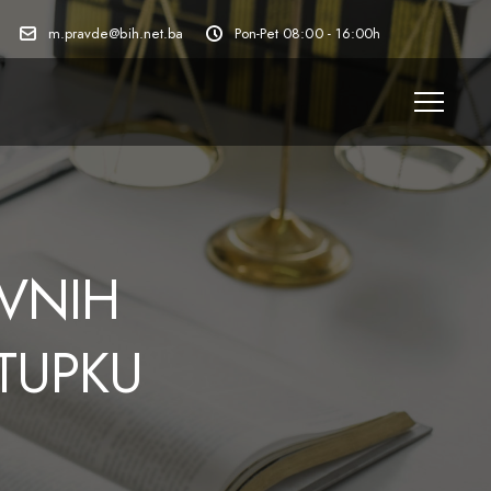
m.pravde@bih.net.ba
Pon-Pet 08:00 - 16:00h
AVNIH
TUPKU