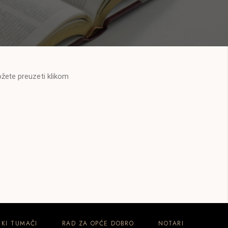
ožete preuzeti klikom
KI TUMAČI
RAD ZA OPĆE DOBRO
NOTARI